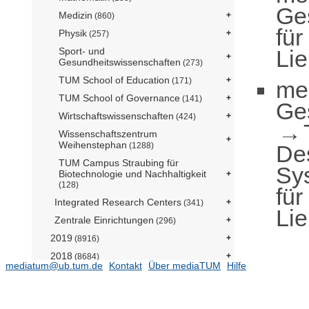
Ge
Medizin
(860)
für
Physik
(257)
Li
Sport- und
Gesundheitswissenschaften
(273)
TUM School of Education
(171)
me
TUM School of Governance
(141)
Ge
Wirtschaftswissenschaften
(424)
Wissenschaftszentrum
Weihenstephan
De
(1288)
TUM Campus Straubing für
Sy
Biotechnologie und Nachhaltigkeit
(128)
für
Integrated Research Centers
(341)
Li
Zentrale Einrichtungen
(296)
2019
(8916)
2018
(8684)
mediatum@ub.tum.de
Kontakt
Über mediaTUM
Hilfe
2017
(8727)
2016
(8882)