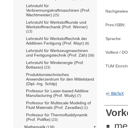
Lehrstuhl für
Verbrennungskraftmaschinen (Prof.
Nachgewiese
Wachtmeister)
(25)
Lehrstuhl für Werkstoffkunde und
Print-ISBN:
Werkstoffmechanik (Prof. Werner)
(13)
Sprache:
Lehrstuhl für Werkstofftechnik der
Additiven Fertigung (Prof. Mayr)
(8)
Lehrstuhl für Werkzeugmaschinen
Volltext / DO
und Fertigungstechnik (Prof. Zäh)
(58)
Lehrstuhl für Windenergie (Prof.
TUM Einrich
Bottasso)
(23)
Produktionstechnisches
Anwenderzentrum für den Mittelstand
(Dipl.-Ing. Schilp)
Professur für Laser-based Additive
BibTeX
Manufacturing (Prof. Wudy)
(7)
Professur für Multiscale Modeling of
Fluid Materials (Prof. Zavadlav)
(1)
Vor
Professur für Thermofluiddynamik
(Prof. Polifke)
(23)
me
Mathematik
(138)