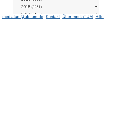
2015
(8251)
2014
(7182)
mediatum@ub.tum.de
Kontakt
Über mediaTUM
Hilfe
2013
(6799)
2012
(5797)
2011
(5597)
2010
(5441)
2009
(4613)
2008
(4136)
1989 - 2007
Elektronische Prüfungsarbeiten
Open Access Publikationen
Forschungsdaten
TUM.University Press
Sammlungen
Projekte
Einrichtungen