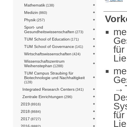
Mathematik
(138)
Medizin
(860)
Vor
Physik
(257)
Sport- und
me
Gesundheitswissenschaften
(273)
Ge
TUM School of Education
(171)
für
TUM School of Governance
(141)
Wirtschaftswissenschaften
(424)
Li
Wissenschaftszentrum
Weihenstephan
(1288)
me
TUM Campus Straubing für
Ge
Biotechnologie und Nachhaltigkeit
(128)
Integrated Research Centers
(341)
De
Zentrale Einrichtungen
(296)
Sy
2019
(8916)
2018
für
(8684)
2017
(8727)
Li
2016
(8882)