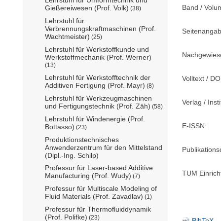
Band / Volu
Gießereiwesen (Prof. Volk)
(38)
Lehrstuhl für
Verbrennungskraftmaschinen (Prof.
Seitenangab
Wachtmeister)
(25)
Lehrstuhl für Werkstoffkunde und
Nachgewiese
Werkstoffmechanik (Prof. Werner)
(13)
Lehrstuhl für Werkstofftechnik der
Volltext / DO
Additiven Fertigung (Prof. Mayr)
(8)
Lehrstuhl für Werkzeugmaschinen
Verlag / Insti
und Fertigungstechnik (Prof. Zäh)
(58)
Lehrstuhl für Windenergie (Prof.
E-ISSN:
Bottasso)
(23)
Produktionstechnisches
Anwenderzentrum für den Mittelstand
Publikation
(Dipl.-Ing. Schilp)
Professur für Laser-based Additive
TUM Einrich
Manufacturing (Prof. Wudy)
(7)
Professur für Multiscale Modeling of
Fluid Materials (Prof. Zavadlav)
(1)
Professur für Thermofluiddynamik
(Prof. Polifke)
(23)
BibTeX