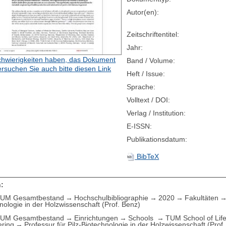
Autor(en):
Zeitschriftentitel:
Jahr:
hwierigkeiten haben, das Dokument
Band / Volume:
ersuchen Sie auch bitte diesen Link
Heft / Issue:
Sprache:
Volltext / DOI:
Verlag / Institution:
E-ISSN:
Publikationsdatum:
BibTeX
:
UM Gesamtbestand
Hochschulbibliographie
2020
Fakultäten
nologie in der Holzwissenschaft (Prof. Benz)
UM Gesamtbestand
Einrichtungen
Schools
TUM School of Lif
ering
Professur für Pilz-Biotechnologie in der Holzwissenschaft (Prof