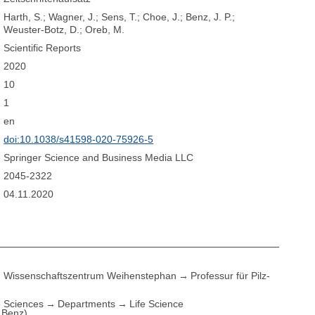
Harth, S.; Wagner, J.; Sens, T.; Choe, J.; Benz, J. P.;
Weuster-Botz, D.; Oreb, M.
Scientific Reports
2020
10
1
en
doi:10.1038/s41598-020-75926-5
Springer Science and Business Media LLC
2045-2322
04.11.2020
Wissenschaftszentrum Weihenstephan
Professur für Pilz-
e Sciences
Departments
Life Science
. Benz)