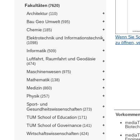
Fakultäten
(7620)
Architektur
(110)
Bau Geo Umwelt
(595)
Chemie
(185)
Wenn Sie Sc
Elektrotechnik und Informationstechnik
zu öffnen, v
(1098)
Informatik
(509)
Luftfahrt, Raumfahrt und Geodäsie
(474)
Maschinenwesen
(975)
Mathematik
(138)
Medizin
(860)
Physik
(257)
Sport- und
Gesundheitswissenschaften
(273)
Vorkommen
TUM School of Education
(171)
mediaT
TUM School of Governance
(141)
Biotech
Wirtschaftswissenschaften
(424)
mediaT
Engine