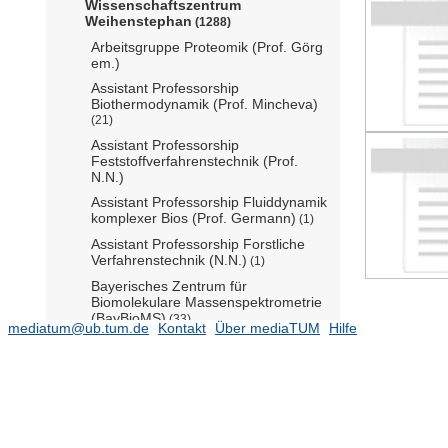
Wissenschaftszentrum
Weihenstephan
(1288)
Arbeitsgruppe Proteomik (Prof. Görg
em.)
Assistant Professorship
Biothermodynamik (Prof. Mincheva)
(21)
Assistant Professorship
Feststoffverfahrenstechnik (Prof.
N.N.)
Assistant Professorship Fluiddynamik
komplexer Bios (Prof. Germann)
(1)
Assistant Professorship Forstliche
Verfahrenstechnik (N.N.)
(1)
Bayerisches Zentrum für
Biomolekulare Massenspektrometrie
(BayBioMS)
(33)
mediatum@ub.tum.de
Kontakt
Über mediaTUM
Hilfe
Chair of Public Health Nutrition (N.N.)
Forschungszentrum Weihenstephan
für Brau- und Lebensmittelqualität
(Prof. Jacob)
(2)
Junior-Professur für Funktionelle
Aquatische Ökologie und