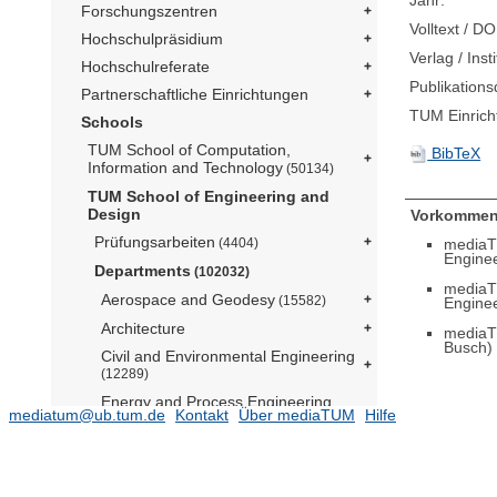
Jahr:
Forschungszentren
Volltext / DO
Hochschulpräsidium
Verlag / Insti
Hochschulreferate
Publikation
Partnerschaftliche Einrichtungen
TUM Einrich
Schools
TUM School of Computation,
BibTeX
Information and Technology
(50134)
TUM School of Engineering and
Design
Vorkommen
Prüfungsarbeiten
mediaT
(4404)
Engine
Departments
(102032)
mediaT
Aerospace and Geodesy
(15582)
Engine
Architecture
mediaT
Busch)
Civil and Environmental Engineering
(12289)
Energy and Process Engineering
mediatum@ub.tum.de
Kontakt
Über mediaTUM
Hilfe
(14052)
Engineering Physics and
Computation
(5077)
Materials Engineering
(2945)