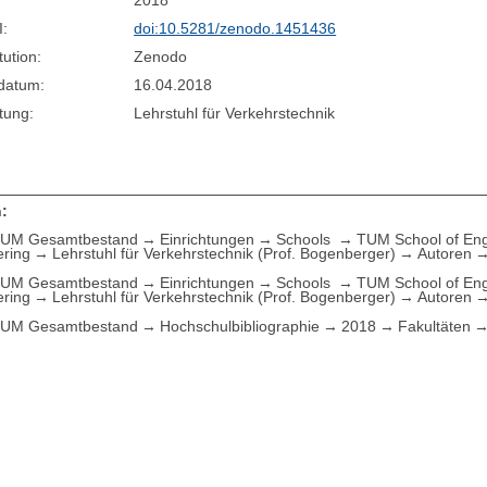
2018
I:
doi:10.5281/zenodo.1451436
tution:
Zenodo
sdatum:
16.04.2018
tung:
Lehrstuhl für Verkehrstechnik
:
UM Gesamtbestand
Einrichtungen
Schools
TUM School of Eng
ering
Lehrstuhl für Verkehrstechnik (Prof. Bogenberger)
Autoren
UM Gesamtbestand
Einrichtungen
Schools
TUM School of Eng
ering
Lehrstuhl für Verkehrstechnik (Prof. Bogenberger)
Autoren
UM Gesamtbestand
Hochschulbibliographie
2018
Fakultäten