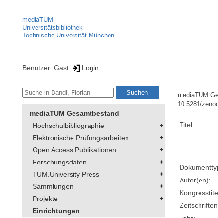
mediaTUM
Universitätsbibliothek
Technische Universität München
Benutzer: Gast
Login
mediaTUM Ge
10.5281/zeno
mediaTUM Gesamtbestand
Titel:
Hochschulbibliographie
Elektronische Prüfungsarbeiten
Open Access Publikationen
Forschungsdaten
Dokumentty
TUM.University Press
Autor(en):
Sammlungen
Kongresstite
Projekte
Zeitschriftent
Einrichtungen