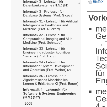
Informatik 3 - Lehrstuhl für
BibTeX
Datenbanksysteme (N.N.)
(61)
Informatik 3 - Professur für
Vor
Database Systems (Prof. Giceva)
Informatik 31 - Lehrstuhl für Artificial
Intelligence in Healthcare and
me
Medicine (Prof. Rückert)
Ge
Informatik 32 - Lehrstuhl für
Computational Imaging and AI in
Medicine (Prof. Schnabel)
Inf
Informatik 33 - Lehrstuhl für
Engineering robuster kognitiver
Te
Systeme (Prof. Trapp)
Informatik 34 - Lehrstuhl für
Sc
Information System Development
and Operation (Prof. Weber)
(2)
fü
Informatik 36 - Professur für
Eng
Algorithmisches Maschinelles
Lernen & Erklärbare KI (Prof. Bauer)
me
Informatik 4 - Lehrstuhl für
Software & Systems Engineering
Ge
(N.N.)
(367)
4 -
2008