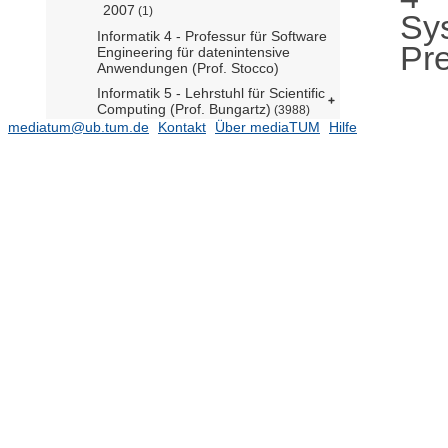
2007
(1)
Sys
Informatik 4 - Professur für Software
Pre
Engineering für datenintensive
Anwendungen (Prof. Stocco)
Informatik 5 - Lehrstuhl für Scientific
Computing (Prof. Bungartz)
(3988)
mediatum@ub.tum.de
Kontakt
Über mediaTUM
Hilfe
Informatik 5 - Professur für
Hardware-nahe Algorithmik und
Software für Höchstleistungsrechnen
(Prof. Bader)
(85)
Informatik 5 - Professur für Quantum
Computing (Prof. Mendl)
(11)
Informatik 7 - Lehrstuhl für
Theoretische Informatik (Prof.
Esparza)
Informatik 7 - Professur für Formale
Methoden der
Softwarezuverlässigkeit (Prof.
Kretínský)
Informatik 7 - Professur für
Theoretical Foundations of Artificial
Intelligence (Prof. Ghoshdastidar)
(5)
Informatik 9 - Lehrstuhl für