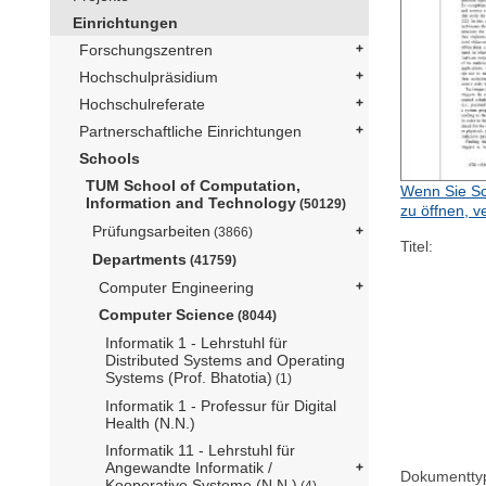
Einrichtungen
Forschungszentren
Hochschulpräsidium
Hochschulreferate
Partnerschaftliche Einrichtungen
Schools
TUM School of Computation,
Wenn Sie Sc
Information and Technology
(50129)
zu öffnen, v
Prüfungsarbeiten
(3866)
Titel:
Departments
(41759)
Computer Engineering
Computer Science
(8044)
Informatik 1 - Lehrstuhl für
Distributed Systems and Operating
Systems (Prof. Bhatotia)
(1)
Informatik 1 - Professur für Digital
Health (N.N.)
Informatik 11 - Lehrstuhl für
Angewandte Informatik /
Dokumentty
Kooperative Systeme (N.N.)
(4)