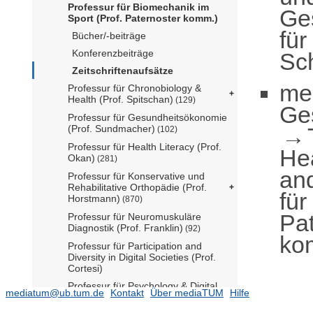
Professur für Biomechanik im
Ge
Sport (Prof. Paternoster komm.)
für
Bücher/-beiträge
Konferenzbeiträge
Sch
Zeitschriftenaufsätze
me
Professur für Chronobiology &
Health (Prof. Spitschan)
(129)
Ge
Professur für Gesundheitsökonomie
(Prof. Sundmacher)
(102)
Professur für Health Literacy (Prof.
He
Okan)
(281)
an
Professur für Konservative und
Rehabilitative Orthopädie (Prof.
für
Horstmann)
(870)
Pat
Professur für Neuromuskuläre
Diagnostik (Prof. Franklin)
(92)
ko
Professur für Participation and
Diversity in Digital Societies (Prof.
Cortesi)
Professur für Psychology & Digital
mediatum@ub.tum.de
Kontakt
Über mediaTUM
Hilfe
Mental Health Care (Prof. Ebert)
(295)