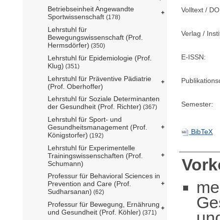
Betriebseinheit Angewandte
Volltext / DO
Sportwissenschaft
(178)
Lehrstuhl für
Verlag / Insti
Bewegungswissenschaft (Prof.
Hermsdörfer)
(350)
E-ISSN:
Lehrstuhl für Epidemiologie (Prof.
Klug)
(351)
Lehrstuhl für Präventive Pädiatrie
Publikation
(Prof. Oberhoffer)
Lehrstuhl für Soziale Determinanten
Semester:
der Gesundheit (Prof. Richter)
(367)
Lehrstuhl für Sport- und
Gesundheitsmanagement (Prof.
BibTeX
Königstorfer)
(192)
Lehrstuhl für Experimentelle
Trainingswissenschaften (Prof.
Vor
Schumann)
Professur für Behavioral Sciences in
me
Prevention and Care (Prof.
Sudharsanan)
(62)
Ge
Professur für Bewegung, Ernährung
un
und Gesundheit (Prof. Köhler)
(371)