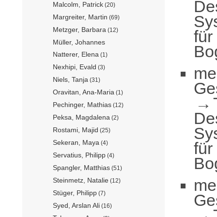
De
Malcolm, Patrick
(20)
Sy
Margreiter, Martin
(69)
Metzger, Barbara
(12)
für
Müller, Johannes
Bo
Natterer, Elena
(1)
Nexhipi, Evald
me
(3)
Niels, Tanja
(31)
Ge
Oravitan, Ana-Maria
(1)
Pechinger, Mathias
(12)
De
Peksa, Magdalena
(2)
Sy
Rostami, Majid
(25)
Sekeran, Maya
für
(4)
Servatius, Philipp
(4)
Bo
Spangler, Matthias
(51)
me
Steinmetz, Natalie
(12)
Stüger, Philipp
(7)
Ge
Syed, Arslan Ali
(16)