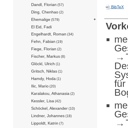
Dandl, Florian
(57)
BibTeX
Ding, Chenhao
(2)
Ehemalige
(579)
Vor
El Eid, Fadi
Engelhardt, Roman
(34)
me
Fehn, Fabian
(19)
Ge
Fiege, Florian
(2)
Fischer, Markus
(8)
De
Glöckl, Ulrich
(1)
Gritsch, Niklas
Sy
(1)
Hamdy, Hoda
(1)
für
Ilic, Mario
(20)
Bo
Karalakou, Athanasia
(2)
Kessler, Lisa
(42)
me
Schöckel, Alexander
(10)
Ge
Lindner, Johannes
(18)
Lippoldt, Katrin
(7)