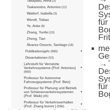
Takayasu, Anna
(3)
De
Tsakarestos, Antonios
(12)
Sy
Waldorf, Isabella
(3)
für
Wendt, Tobias
Ye, Anke
(9)
Bo
Zhang, Yunfei
(10)
Fri
Zheng, Tian
Álvarez-Ossorio, Santiago
(18)
me
Publikationsjahr
(990)
Ge
Dissertationen
(53)
Lehrstuhl für Vernetzte
Verkehrssysteme (Prof. Antoniou)
De
(660)
Sy
Professur für Autonome
Fahrzeugsysteme (Prof. Betz)
für
Professur für Planung und Betrieb
Bo
von Schienenverkehrssystemen
(Prof. Weik)
(45)
Professur für Verkehrsverhalten
(Prof. Zhang komm.)
(596)