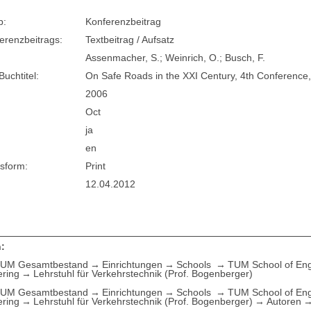
p:
Konferenzbeitrag
erenzbeitrags:
Textbeitrag / Aufsatz
Assenmacher, S.; Weinrich, O.; Busch, F.
Buchtitel:
On Safe Roads in the XXI Century, 4th Conference
2006
Oct
ja
en
sform:
Print
12.04.2012
:
UM Gesamtbestand
Einrichtungen
Schools
TUM School of Eng
ering
Lehrstuhl für Verkehrstechnik (Prof. Bogenberger)
UM Gesamtbestand
Einrichtungen
Schools
TUM School of Eng
ering
Lehrstuhl für Verkehrstechnik (Prof. Bogenberger)
Autoren