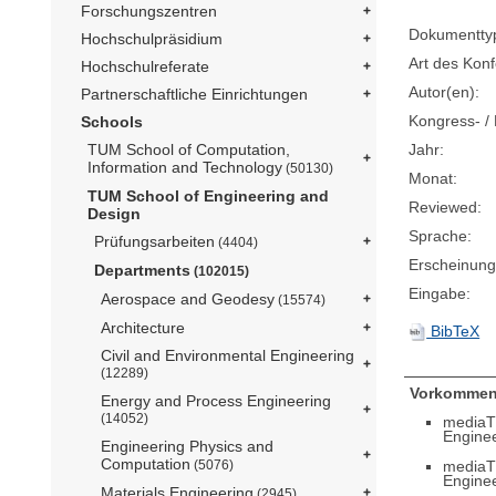
Forschungszentren
Dokumentty
Hochschulpräsidium
Art des Konf
Hochschulreferate
Autor(en):
Partnerschaftliche Einrichtungen
Kongress- / 
Schools
Jahr:
TUM School of Computation,
Information and Technology
(50130)
Monat:
TUM School of Engineering and
Reviewed:
Design
Sprache:
Prüfungsarbeiten
(4404)
Erscheinung
Departments
(102015)
Eingabe:
Aerospace and Geodesy
(15574)
Architecture
BibTeX
Civil and Environmental Engineering
(12289)
Vorkommen
Energy and Process Engineering
(14052)
mediaT
Engine
Engineering Physics and
Computation
mediaT
(5076)
Engine
Materials Engineering
(2945)