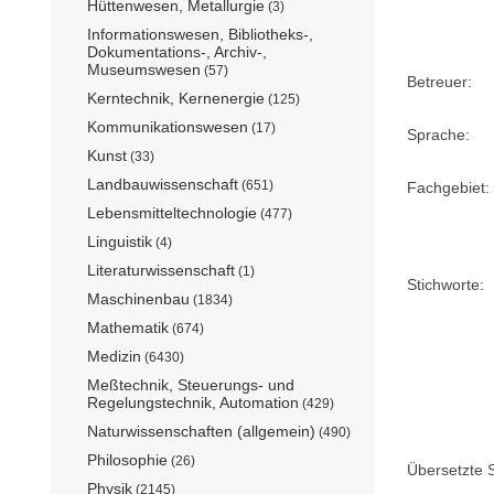
Hüttenwesen, Metallurgie
(3)
Informationswesen, Bibliotheks-,
Dokumentations-, Archiv-,
Museumswesen
(57)
Betreuer:
Kerntechnik, Kernenergie
(125)
Kommunikationswesen
(17)
Sprache:
Kunst
(33)
Landbauwissenschaft
(651)
Fachgebiet:
Lebensmitteltechnologie
(477)
Linguistik
(4)
Literaturwissenschaft
(1)
Stichworte:
Maschinenbau
(1834)
Mathematik
(674)
Medizin
(6430)
Meßtechnik, Steuerungs- und
Regelungstechnik, Automation
(429)
Naturwissenschaften (allgemein)
(490)
Philosophie
(26)
Übersetzte S
Physik
(2145)