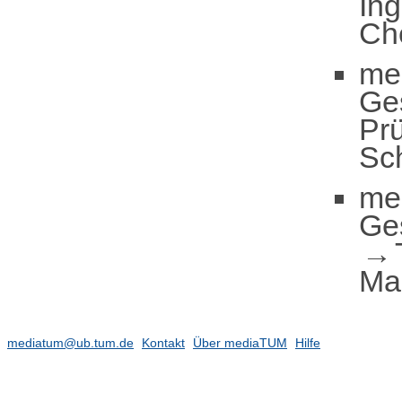
In
Ch
me
Ge
Pr
Sc
me
Ge
Ma
mediatum@ub.tum.de
Kontakt
Über mediaTUM
Hilfe