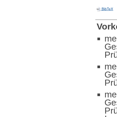
BibTeX
Vor
me
Ge
Pr
me
Ge
Pr
me
Ge
Pr