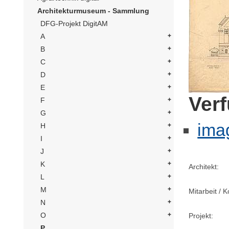
Architekturmuseum - Sammlung
DFG-Projekt DigitAM
A
B
C
D
E
Ver
F
G
ima
H
I
J
K
Architekt:
L
M
Mitarbeit / 
N
O
Projekt:
P