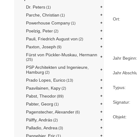
Dr. Peters
(1)
Parche, Christian
(1)
Ort:
Powerhouse Company
(1)
Poelzig, Peter
(2)
Pauli, Friedrich August von
(2)
Paxton, Joseph
(9)
Fürst von Pückler-Muskau, Hermann
Jahr Beginn
(25)
PSP Architekten und Ingenieure,
Hamburg
(2)
Jahr Abschl
Prado Lopes, Eurico
(13)
Typus:
Paavilainen, Kapy
(2)
Pabst, Theodor
(89)
Signatur:
Pabter, Georg
(1)
Pagenstecher, Alexander
(6)
Objekt:
Pálffy, András
(2)
Palladio, Andrea
(3)
Pannebier, Eric
(1)