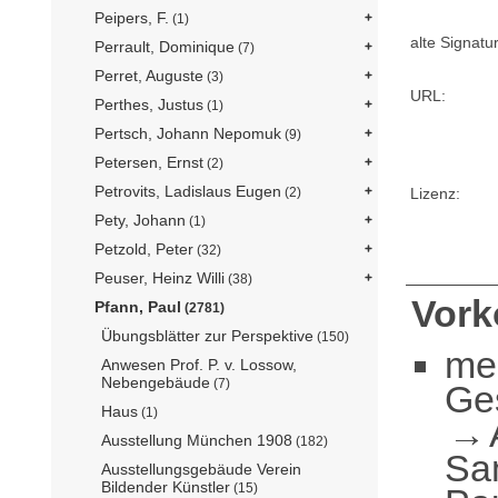
Peipers, F.
(1)
alte Signatur
Perrault, Dominique
(7)
Perret, Auguste
(3)
URL:
Perthes, Justus
(1)
Pertsch, Johann Nepomuk
(9)
Petersen, Ernst
(2)
Petrovits, Ladislaus Eugen
(2)
Lizenz:
Pety, Johann
(1)
Petzold, Peter
(32)
Peuser, Heinz Willi
(38)
Vor
Pfann, Paul
(2781)
Übungsblätter zur Perspektive
(150)
me
Anwesen Prof. P. v. Lossow,
Nebengebäude
(7)
Ge
Haus
(1)
Ausstellung München 1908
(182)
Sa
Ausstellungsgebäude Verein
Bildender Künstler
(15)