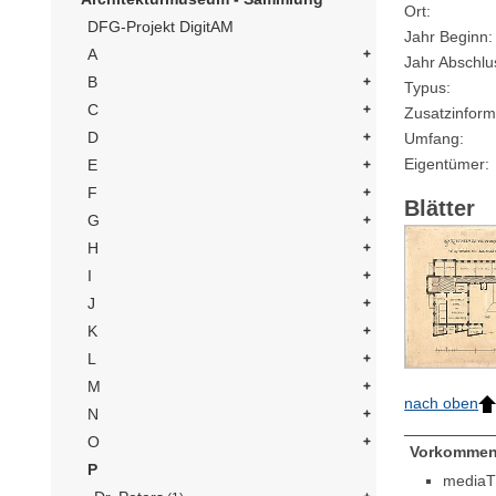
Ort
DFG-Projekt DigitAM
Jahr Beginn
A
Jahr Abschlu
B
Typus
C
Zusatzinform
D
Umfang
Eigentümer
E
F
Blätter
G
H
I
J
K
L
M
nach oben
N
O
Vorkommen
P
mediaT