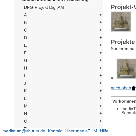
Projekt-
DFG-Projekt DigitAM
A
B
C
D
Projekte
E
Sortieren na
F
G
H
I
J
nach oben
K
L
Vorkommen
M
mediaT
Samml
N
O
P
mediatum@ub.tum.de
Kontakt
Über mediaTUM
Hilfe