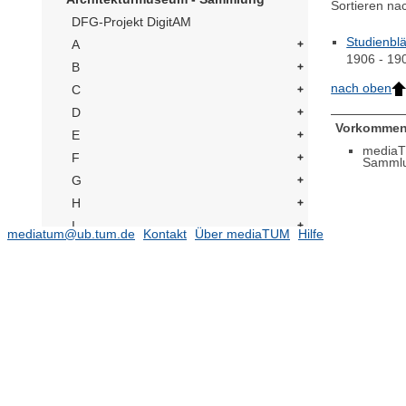
Sortieren na
DFG-Projekt DigitAM
Studienblä
A
1906 - 19
B
nach oben
C
D
Vorkommen
E
mediaT
F
Samml
G
H
I
mediatum@ub.tum.de
Kontakt
Über mediaTUM
Hilfe
J
K
L
M
N
O
P