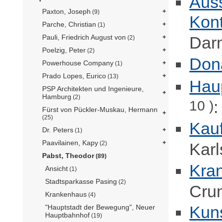
Auss
Paxton, Joseph
(9)
Kont
Parche, Christian
(1)
Pauli, Friedrich August von
Darm
(2)
Poelzig, Peter
(2)
Don
Powerhouse Company
(1)
Prado Lopes, Eurico
(13)
Haup
PSP Architekten und Ingenieure,
Hamburg
(2)
10 )
:
Fürst von Pückler-Muskau, Hermann
(25)
Kau
Dr. Peters
(1)
Paavilainen, Kapy
Karl
(2)
Pabst, Theodor
(89)
Kra
Ansicht
(1)
Stadtsparkasse Pasing
(2)
Cru
Krankenhaus
(4)
Kuns
"Hauptstadt der Bewegung", Neuer
Hauptbahnhof
(19)