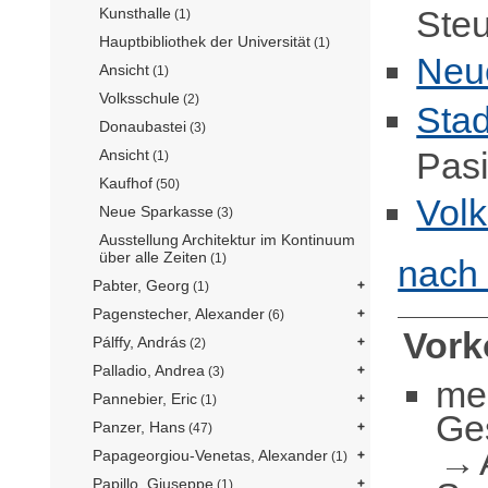
Steu
Kunsthalle
(1)
Hauptbibliothek der Universität
(1)
Neu
Ansicht
(1)
Volksschule
(2)
Sta
Donaubastei
(3)
Pasi
Ansicht
(1)
Kaufhof
(50)
Vol
Neue Sparkasse
(3)
Ausstellung Architektur im Kontinuum
über alle Zeiten
(1)
nach
Pabter, Georg
(1)
Pagenstecher, Alexander
(6)
Vor
Pálffy, András
(2)
Palladio, Andrea
(3)
me
Pannebier, Eric
(1)
Ge
Panzer, Hans
(47)
Papageorgiou-Venetas, Alexander
(1)
Papillo, Giuseppe
(1)