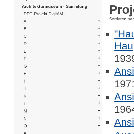
Proj
Architekturmuseum - Sammlung
DFG-Projekt DigitAM
Sortieren na
A
B
"Ha
C
Hau
D
E
193
F
G
Ansi
H
197
I
J
Ansi
K
L
196
M
N
Ansi
O
P