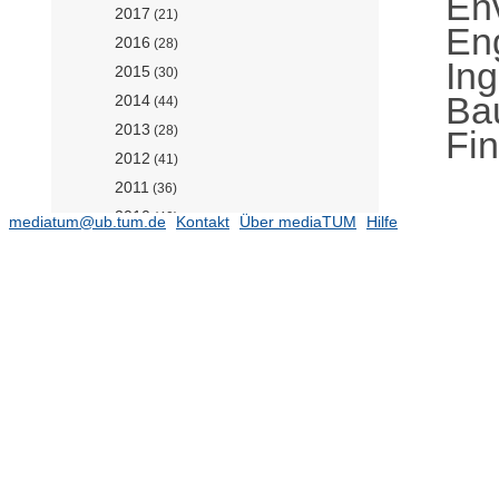
En
2017
(21)
En
2016
(28)
In
2015
(30)
Bau
2014
(44)
2013
(28)
Fin
2012
(41)
2011
(36)
2010
(40)
mediatum@ub.tum.de
Kontakt
Über mediaTUM
Hilfe
2009
(34)
2008
(27)
2007
(2)
2006
(3)
Lehrstuhl für Massivbau (Prof.
Fischer)
(1495)
Lehrstuhl für Metallbau (Prof.
Mensinger)
(376)
Lehrstuhl für
Siedlungswasserwirtschaft (Prof.
Drewes)
(1709)