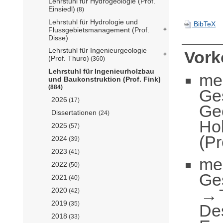
Lehrstuhl für Hydrogeologie (Prof.
Einsiedl)
(8)
Lehrstuhl für Hydrologie und
BibTeX
Flussgebietsmanagement (Prof.
Disse)
Lehrstuhl für Ingenieurgeologie
Vor
(Prof. Thuro)
(360)
Lehrstuhl für Ingenieurholzbau
me
und Baukonstruktion (Prof. Fink)
(884)
Ge
2026
(17)
Ge
Dissertationen
(24)
Ho
2025
(57)
(Pr
2024
(39)
2023
(41)
me
2022
(50)
Ge
2021
(40)
2020
(42)
2019
(35)
De
2018
(33)