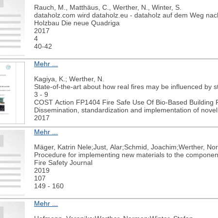
Rauch, M., Matthäus, C., Werther, N., Winter, S.
dataholz.com wird dataholz.eu - dataholz auf dem Weg nach
Holzbau Die neue Quadriga
2017
4
40-42
Mehr ...
Kagiya, K.; Werther, N.
State-of-the-art about how real fires may be influenced by s
3 - 9
COST Action FP1404 Fire Safe Use Of Bio-Based Building 
Dissemination, standardization and implementation of nov
2017
Mehr ...
Mäger, Katrin Nele;Just, Alar;Schmid, Joachim;Werther, No
Procedure for implementing new materials to the componen
Fire Safety Journal
2019
107
149 - 160
Mehr ...