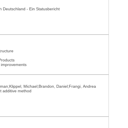
 Deutschland - Ein Statusbericht
tructure
Products
el improvements
rman;Klippel, Michael;Brandon, Daniel;Frangi, Andrea
t additive method