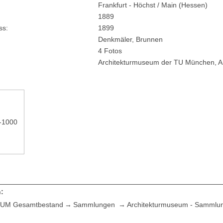
Frankfurt - Höchst / Main (Hessen)
1889
ss
1899
Denkmäler, Brunnen
4 Fotos
Architekturmuseum der TU München, Ar
5-1000
:
UM Gesamtbestand
Sammlungen
Architekturmuseum - Sammlu