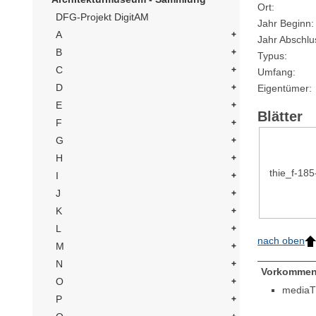
Ort
DFG-Projekt DigitAM
Jahr Beginn
A
Jahr Abschlu
B
Typus
C
Umfang
D
Eigentümer
E
Blätter
F
G
H
thie_f-18
I
J
K
L
nach oben
M
N
Vorkommen
O
mediaT
P