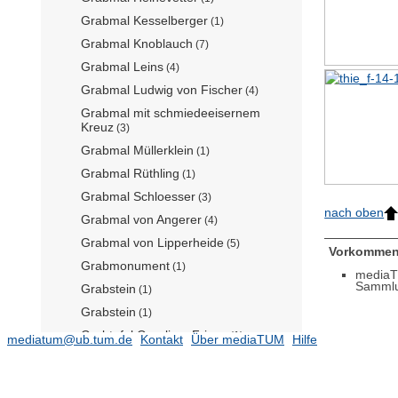
Grabmal Kesselberger
(1)
Grabmal Knoblauch
(7)
Grabmal Leins
(4)
Grabmal Ludwig von Fischer
(4)
Grabmal mit schmiedeeisernem
Kreuz
(3)
Grabmal Müllerklein
(1)
Grabmal Rüthling
(1)
Grabmal Schloesser
(3)
nach oben
Grabmal von Angerer
(4)
Grabmal von Lipperheide
(5)
Vorkommen
Grabmonument
(1)
mediaT
Samml
Grabstein
(1)
Grabstein
(1)
Grabtafel Gyssling, Friese
(1)
mediatum@ub.tum.de
Kontakt
Über mediaTUM
Hilfe
Gut Doblberg (Zinneberg)
(37)
Gut Niederseeon, Erweiterung
(65)