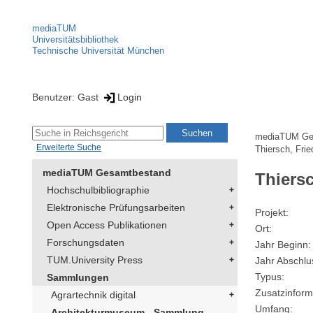
mediaTUM
Universitätsbibliothek
Technische Universität München
Benutzer: Gast
Login
mediaTUM Ge
Erweiterte Suche
Thiersch, Frie
mediaTUM Gesamtbestand
Thiersc
Hochschulbibliographie
Elektronische Prüfungsarbeiten
Projekt
Open Access Publikationen
Ort
Forschungsdaten
Jahr Beginn
TUM.University Press
Jahr Abschlu
Typus
Sammlungen
Zusatzinform
Agrartechnik digital
Umfang
Architekturmuseum - Sammlung