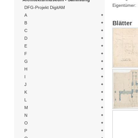
Eigentümer
DFG-Projekt DigitAM
A
Blätter
B
C
D
E
F
G
H
I
J
K
L
M
N
O
P