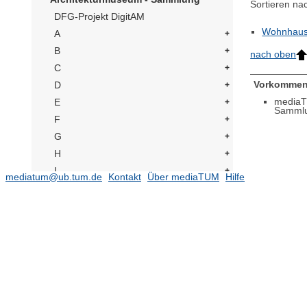
Sortieren na
DFG-Projekt DigitAM
Wohnhau
A
B
nach oben
C
Vorkommen
D
mediaT
E
Samml
F
G
H
I
mediatum@ub.tum.de
Kontakt
Über mediaTUM
Hilfe
J
K
L
M
N
O
P