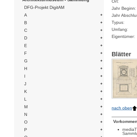
Ort
DFG-Projekt DigitAM
Jahr Beginn
A
Jahr Abschlu
Typus
B
Umfang
C
Eigentümer
D
E
Blätter
F
G
H
I
J
K
L
M
nach oben
N
Vorkommen
O
mediaT
P
Samml