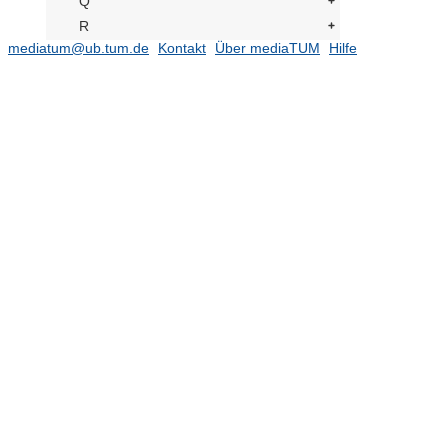
Q
R
mediatum@ub.tum.de
Kontakt
Über mediaTUM
Hilfe
S
T
Tacke
(1)
Teutsch, Gerhard
(2)
Tamaki, Jun (Tokio)
(2)
Tamandl, Ludwig
(1)
tamassociati
(2)
Tamms, Friedrich
(1)
Tapolett, Peter
(1)
Tatlin, Wladimir Jewgrafowitsch
(1)
Taubinger, L.
(1)
Taut, Bruno
(64)
Taut, Heinrich
(1)
Taut, Max
(9)
TEC Project Management, Los
Angeles
(1)