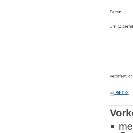
Seiten:
Urn (Zitierf
Veröffentlic
BibTeX
Vor
me