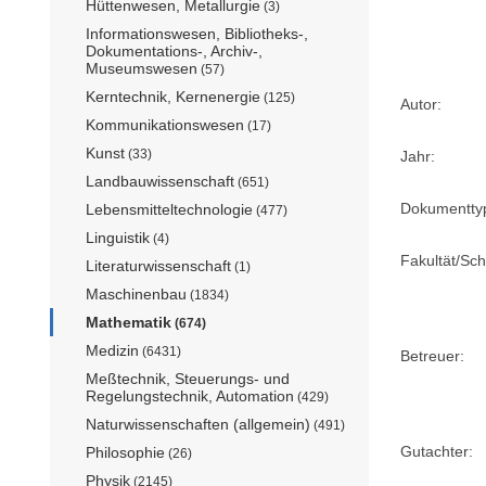
Hüttenwesen, Metallurgie
(3)
Informationswesen, Bibliotheks-,
Dokumentations-, Archiv-,
Museumswesen
(57)
Kerntechnik, Kernenergie
(125)
Autor:
Kommunikationswesen
(17)
Kunst
(33)
Jahr:
Landbauwissenschaft
(651)
Dokumentty
Lebensmitteltechnologie
(477)
Linguistik
(4)
Fakultät/Sch
Literaturwissenschaft
(1)
Maschinenbau
(1834)
Mathematik
(674)
Medizin
(6431)
Betreuer:
Meßtechnik, Steuerungs- und
Regelungstechnik, Automation
(429)
Naturwissenschaften (allgemein)
(491)
Gutachter:
Philosophie
(26)
Physik
(2145)