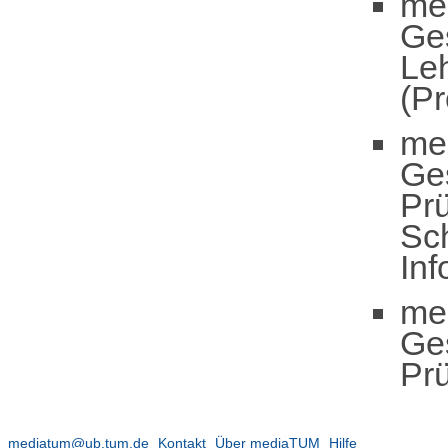
me
Ge
Leh
(Pr
me
Ge
Pr
Sc
In
me
Ge
Pr
mediatum@ub.tum.de
Kontakt
Über mediaTUM
Hilfe