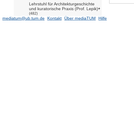
Lehrstuhl für Architekturgeschichte
und kuratorische Praxis (Prof. Lepik)
(482)
mediatum@ub.tum.de
Kontakt
Über mediaTUM
Hilfe
Lehrstuhl für Architekturinformatik
(Prof. Petzold)
(239)
Lehrstuhl für Baugeschichte,
Bauforschung und Denkmalpflege
(Prof. von Kienlin)
Lehrstuhl für Design and
Transdisciplinarity (Prof.
Diefenthaler)
Lehrstuhl für Entwerfen und
Gestalten (Prof. Graff)
(39)
Lehrstuhl für Entwerfen und
Konstruieren (Prof. Nagler)
(14)
Lehrstuhl für Gebäudetechnologie
und klimagerechtes Bauen (Prof.
Auer)
(77)
Lehrstuhl für Integrated Product
Design (Prof. Thoring)
(19)
Lehrstuhl für Landschaftsarchitektur
und Transformation (Prof.
Weilacher)
(531)