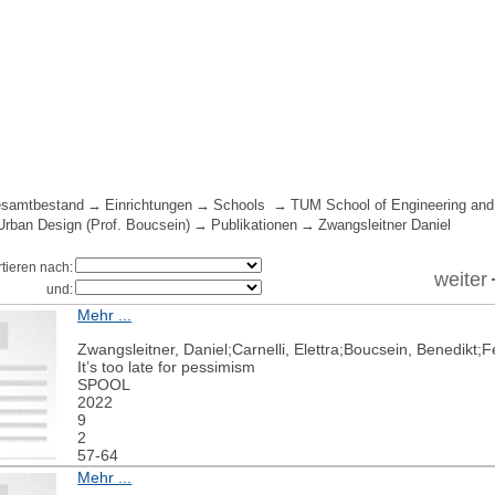
samtbestand
Einrichtungen
Schools
TUM School of Engineering and
 Urban Design (Prof. Boucsein)
Publikationen
Zwangsleitner Daniel
rtieren nach:
weiter
und:
Mehr ...
Zwangsleitner, Daniel;Carnelli, Elettra;Boucsein, Benedikt;
It’s too late for pessimism
SPOOL
2022
9
2
57-64
Mehr ...