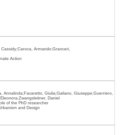
on, Cassidy;Caroca, Armando;Granceri,
imate Action
a, Annalinda;Favaretto, Giulia;Galiano, Giuseppe;Guerriero,
 Eleonora;Zwangsleitner, Daniel
role of the PhD researcher
, Urbanism and Design