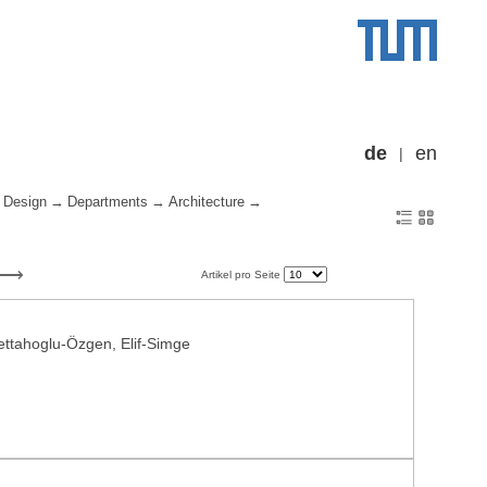
de
en
 Design
Departments
Architecture
Artikel pro Seite
Fettahoglu-Özgen, Elif-Simge