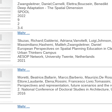
Zwangsleitner, Daniel;Carnelli, Elettra;Boucsein, Benedikt
Deep Adaptation - The Spatial Dimension
SPOOL
2022
9
2
3-4
Mehr ...
Sliuzas, Richard;Galderisi, Adriana;Vanvitelli, Luigi;Johns
Massimiliano;Hashemi, Malileh;Zwangsleitner, Daniel
European Perspectives on Spatial Planning Education in Cl
Urban Thinkers Campus
AESOP Network, University Twente, Netherlands
2021
Mehr ...
Moretti, Beatrice;Ballarin, Marco;Barberio, Maurizio;De Ros
Ettore;Laudante, Elena;Rossini, Francesco Livio;Tomassini,
Perspectives and representation, future scenarios and the 
2. National Conference of Doctoral Studies in Architecture
2016
Mehr ...