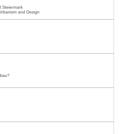
l Steiermark
, Urbanism and Design
nbau?