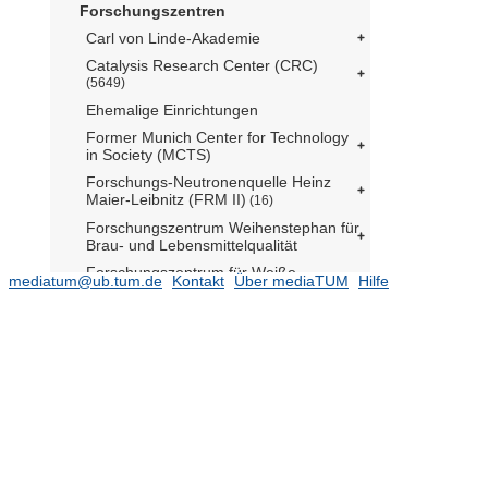
Forschungszentren
Carl von Linde-Akademie
Catalysis Research Center (CRC)
(5649)
Ehemalige Einrichtungen
Former Munich Center for Technology
in Society (MCTS)
Forschungs-Neutronenquelle Heinz
Maier-Leibnitz (FRM II)
(16)
Forschungszentrum Weihenstephan für
Brau- und Lebensmittelqualität
Forschungszentrum für Weiße
mediatum@ub.tum.de
Kontakt
Über mediaTUM
Hilfe
Biotechnologie (i.Gr.)
Hans Eisenmann-Forum für
Agrarwissenschaften - World
Agricultural Systems Center
(13)
Institute for Advanced Study (IAS)
(7302)
Administration
(17)
Members
(50)
Fellows
(3819)