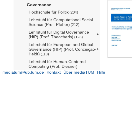
Governance
Hochschule für Politik
(204)
Lehrstuhl für Computational Social
Science (Prof. Pfeffer)
(212)
Lehrstuhl für Digital Governance
(HfP) (Prof. Theocharis)
(128)
Lehrstuhl für European and Global
Governance (HfP) (Prof. Conceição-
Heldt)
(118)
Lehrstuhl für Human-Centered
Computing (Prof. Diesner)
mediatum@ub.tum.de
Kontakt
Über mediaTUM
Hilfe
Lehrstuhl für International Relations
(HfP) (Prof. Büthe)
(85)
Lehrstuhl für Law and Regulation of
the Digital Transformation (Prof.
Paal)
(97)
Lehrstuhl für Public Policy,
Governance and Innovative
Technology (Prof. Gasser)
(213)
Lehrstuhl für Recht und Sicherheit
der Digitalisierung (Prof. Heckmann)
(475)