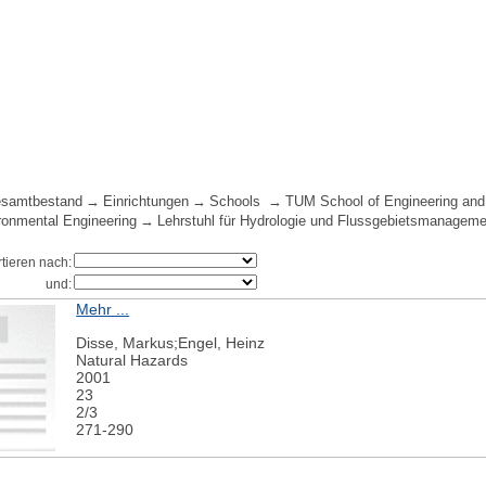
samtbestand
Einrichtungen
Schools
TUM School of Engineering and
ironmental Engineering
Lehrstuhl für Hydrologie und Flussgebietsmanagemen
rtieren nach:
und:
Mehr ...
Disse, Markus;Engel, Heinz
Natural Hazards
2001
23
2/3
271-290