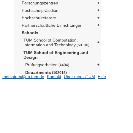
Forschungszentren
Hochschulpräsidium
Hochschulreferate
Partnerschaftliche Einrichtungen
Schools
TUM School of Computation,
Information and Technology
(50130)
TUM School of Engineering and
Design
Prüfungsarbeiten
(4404)
Departments
(102015)
mediatum@ub.tum.de
Kontakt
Über mediaTUM
Hilfe
Aerospace and Geodesy
(15574)
Architecture
Civil and Environmental
Engineering
(12289)
Grundbau, Bodenmechanik,
Felsmechanik und Tunnelbau (Prof.
Cudmani)
(1376)
Hydraulic Engineering (Prof. Rüther)
Lehrstuhl für Baumechanik (Prof.