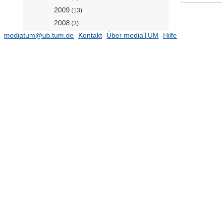
2009
(13)
2008
(3)
mediatum@ub.tum.de
Kontakt
Über mediaTUM
Hilfe
2007
(3)
2006
(2)
2004
(1)
2003
(2)
2001
(1)
1999
(1)
1997
(2)
1993
(1)
Academic books
(5)
Proceedings
(46)
Dissertation
(1)
Other reviewed journals
(25)
Lehrstuhl für Ingenieurgeologie
(Prof. Thuro)
(360)
Lehrstuhl für Ingenieurholzbau und
Baukonstruktion (Prof. Fink)
(884)