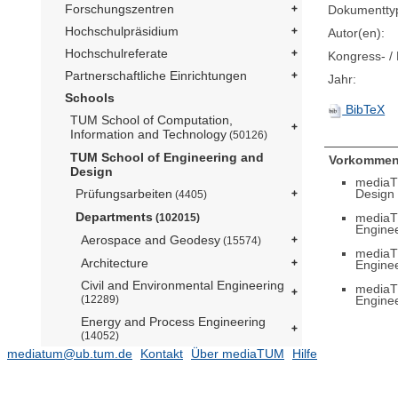
Forschungszentren
Dokumentty
Hochschulpräsidium
Autor(en):
Hochschulreferate
Kongress- / 
Partnerschaftliche Einrichtungen
Jahr:
Schools
BibTeX
TUM School of Computation,
Information and Technology
(50126)
TUM School of Engineering and
Vorkommen
Design
mediaT
Design
Prüfungsarbeiten
(4405)
Departments
mediaT
(102015)
Engine
Aerospace and Geodesy
(15574)
mediaT
Architecture
Engine
Civil and Environmental Engineering
mediaT
Engine
(12289)
Energy and Process Engineering
(14052)
mediatum@ub.tum.de
Kontakt
Über mediaTUM
Hilfe
Engineering Physics and
Computation
(5076)
Materials Engineering
(2945)