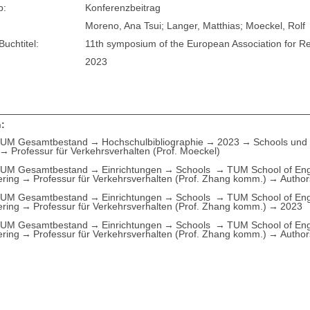
p:
Konferenzbeitrag
Moreno, Ana Tsui; Langer, Matthias; Moeckel, Rolf
Buchtitel:
11th symposium of the European Association for R
2023
:
UM Gesamtbestand
Hochschulbibliographie
2023
Schools und 
Professur für Verkehrsverhalten (Prof. Moeckel)
UM Gesamtbestand
Einrichtungen
Schools
TUM School of Eng
ering
Professur für Verkehrsverhalten (Prof. Zhang komm.)
Author
UM Gesamtbestand
Einrichtungen
Schools
TUM School of Eng
ering
Professur für Verkehrsverhalten (Prof. Zhang komm.)
2023
UM Gesamtbestand
Einrichtungen
Schools
TUM School of Eng
ering
Professur für Verkehrsverhalten (Prof. Zhang komm.)
Author