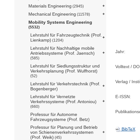
Materials Engineering
(2945)
Mechanical Engineering
(11578)
Mobility Systems Engineering
(5532)
Lehrstuhl für Fahrzeugtechnik (Prof.
Lienkamp)
(1204)
Lehrstuhl für Nachhaltige mobile
Jahr:
Antriebssysteme (Prof. Jaensch)
(585)
Lehrstuhl für Siedlungsstruktur und
Volltext / DO
Verkehrsplanung (Prof. Wulfhorst)
(52)
Verlag / Insti
Lehrstuhl für Verkehrstechnik (Prof.
Bogenberger)
Lehrstuhl für Vernetzte
E-ISSN:
Verkehrssysteme (Prof. Antoniou)
(660)
Publikation
Professur für Autonome
Fahrzeugsysteme (Prof. Betz)
Professur für Planung und Betrieb
BibTeX
von Schienenverkehrssystemen
(Prof. Weik)
(45)