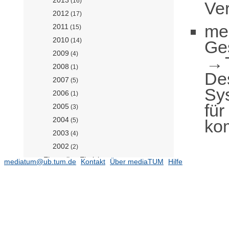
(16)
Ver
2012
(17)
me
2011
(15)
2010
(14)
Ge
2009
(4)
2008
(1)
De
2007
(5)
Sy
2006
(1)
für
2005
(3)
2004
ko
(5)
2003
(4)
2002
(2)
Ehemalige Einrichtungen
(27241)
mediatum@ub.tum.de
Kontakt
Über mediaTUM
Hilfe
Gender and Diversity (ED) - School
Office
(2)
Forschungseinrichtung
Satellitengeodäsie (BE)
(1)
TUM School of Life Sciences
TUM School of Management