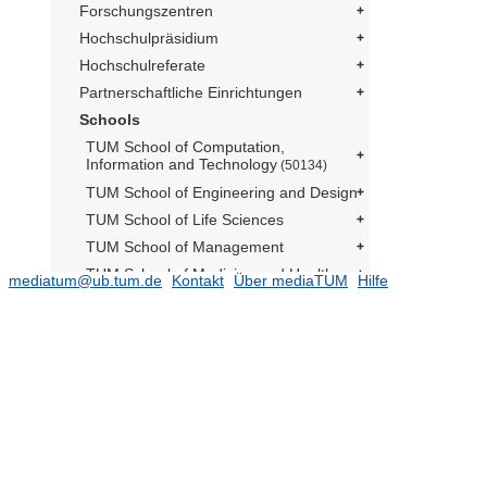
Forschungszentren
Hochschulpräsidium
Hochschulreferate
Partnerschaftliche Einrichtungen
Schools
TUM School of Computation,
Information and Technology
(50134)
TUM School of Engineering and Design
TUM School of Life Sciences
TUM School of Management
TUM School of Medicine and Health
mediatum@ub.tum.de
Kontakt
Über mediaTUM
Hilfe
TUM School of Natural Sciences
(16481)
TUM School of Social Sciences and
Technology
(10784)
Schülerforschungszentrum
Berchtesgadener Land
Prüfungsarbeiten
(275)
Departments
(6607)
Educational Sciences
(2918)