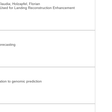
laudia; Holzapfel, Florian
ta Used for Landing Reconstruction Enhancement
orecasting
ation to genomic prediction