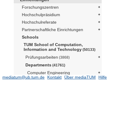
Forschungszentren
Hochschulpräsidium
Hochschulreferate
Partnerschaftliche Einrichtungen
Schools
TUM School of Computation,
Information and Technology
(50133)
Prüfungsarbeiten
(3868)
Departments
(41761)
Computer Engineering
mediatum@ub.tum.de
Kontakt
Über mediaTUM
Hilfe
Computer Science
(8044)
Electrical Engineering
(7249)
Mathematics
(5665)
Arbeitsgruppe Mathematische
Statistik
(374)
John-von-Neumann-Gastprofessur
(Prof. Després, Prof. Fermanian-
Kammerer, Prof. Pareschi, Prof.
Pavliotis))