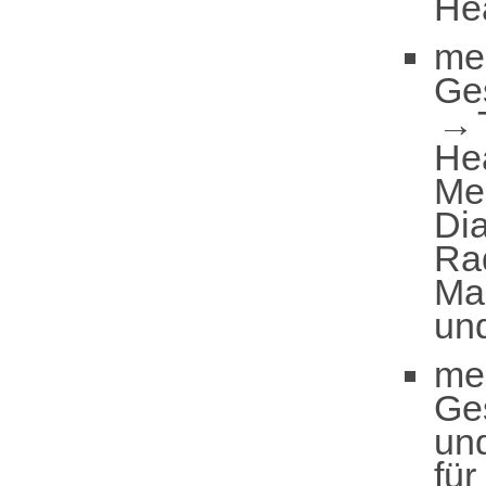
He
me
Ge
He
Me
Dia
Rad
Ma
un
me
Ge
un
für