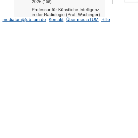
2026
(108)
Professur für Künstliche Intelligenz
in der Radiologie (Prof. Wachinger)
mediatum@ub.tum.de
Kontakt
Über mediaTUM
Hilfe
2024
(117)
2025
(147)
Professur für Interventionelle
Radiologie (Prof. Paprottka)
(100)
Professur für Experimentelle
Magnetresonanztomographie (Prof.
Karampinos)
Lehrstuhl für Radiologie (Prof.
Makowski)
(167)
Institut für Radiologie und
Nuklearmedizin
(941)
2023
(16)
2021
(28)
2020
(30)
2026
(9)
2025
(45)
2024
(18)