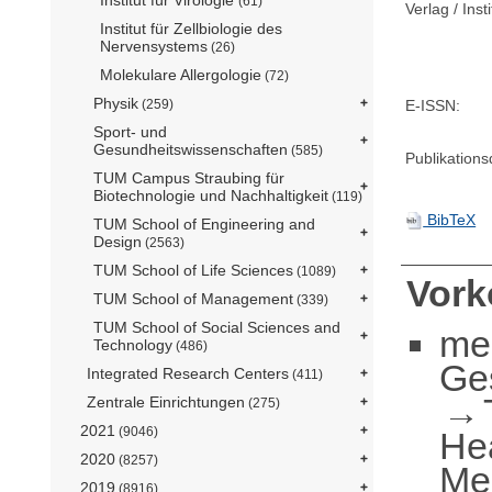
(61)
Verlag / Insti
Institut für Zellbiologie des
Nervensystems
(26)
Molekulare Allergologie
(72)
Physik
(259)
E-ISSN:
Sport- und
Gesundheitswissenschaften
(585)
Publikation
TUM Campus Straubing für
Biotechnologie und Nachhaltigkeit
(119)
BibTeX
TUM School of Engineering and
Design
(2563)
TUM School of Life Sciences
(1089)
Vor
TUM School of Management
(339)
TUM School of Social Sciences and
me
Technology
(486)
Ge
Integrated Research Centers
(411)
Zentrale Einrichtungen
(275)
2021
(9046)
He
2020
(8257)
Me
2019
(8916)