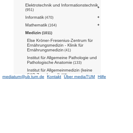
Elektrotechnik und Informationstechnik
(951)
Informatik
(470)
Mathematik
(164)
Medizin
(1011)
Else Kröner-Fresenius-Zentrum für
Ernährungsmedizin - Klinik für
Ernährungsmedizin
(41)
Institut für Allgemeine Pathologie und
Pathologische Anatomie
(133)
Institut für Allgemeinmedizin (keine
SAP-Zuordnung!)
(37)
mediatum@ub.tum.de
Kontakt
Über mediaTUM
Hilfe
Institut für Arbeitsmedizin - LMU
Institut für Biologische Bildgebung
Institut für Diabetesforschung
Institut für Experimentelle Onkologie
und Therapieforschung
(6)
Institut für Geschichte und Ethik der
Medizin
(51)
Institut für Humangenetik
(107)