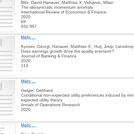
Blitz, David;Hanauer, Matthias X.;Vidojevic, Milan
The idiosyncratic momentum anomaly
International Review of Economics & Finance
2020
69
932-957
Mehr ...
Kyosev, Georgi; Hanauer, Matthias X.; Huij, Joop; Lansdor
Does earnings growth drive the quality premium?
Journal of Banking & Finance
2020
114
-
Mehr ...
Geiger, Gebhard
Conditional non-expected utility preferences induced by mixtu
expected utility theory
Annals of Operations Research
2020
Mehr ...