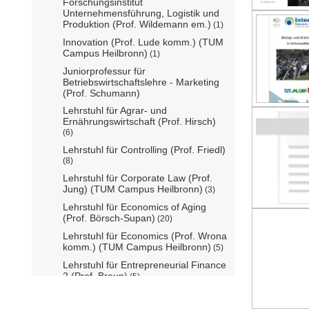
Forschungsinstitut
Unternehmensführung, Logistik und
Produktion (Prof. Wildemann em.)
(1)
Innovation (Prof. Lude komm.) (TUM
Campus Heilbronn)
(1)
Juniorprofessur für
Betriebswirtschaftslehre - Marketing
(Prof. Schumann)
Lehrstuhl für Agrar- und
Ernährungswirtschaft (Prof. Hirsch)
(6)
Lehrstuhl für Controlling (Prof. Friedl)
(8)
Lehrstuhl für Corporate Law (Prof.
Jung) (TUM Campus Heilbronn)
(3)
Lehrstuhl für Economics of Aging
(Prof. Börsch-Supan)
(20)
Lehrstuhl für Economics (Prof. Wrona
komm.) (TUM Campus Heilbronn)
(5)
Lehrstuhl für Entrepreneurial Finance
2 (Prof. Braun)
(5)
Lehrstuhl für Entrepreneurial Finance
(N.N.)
(1)