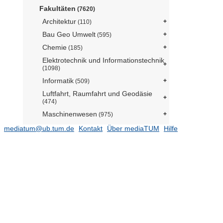
Fakultäten
(7620)
Architektur
(110)
Bau Geo Umwelt
(595)
Chemie
(185)
Elektrotechnik und Informationstechnik
(1098)
Informatik
(509)
Luftfahrt, Raumfahrt und Geodäsie
(474)
Maschinenwesen
(975)
Mathematik
(138)
mediatum@ub.tum.de
Kontakt
Über mediaTUM
Hilfe
Medizin
(860)
Physik
(257)
Sport- und
Gesundheitswissenschaften
(273)
TUM School of Education
(171)
TUM School of Governance
(141)
Wirtschaftswissenschaften
(424)