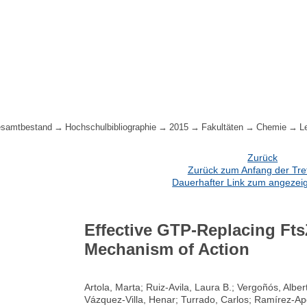
samtbestand
Hochschulbibliographie
2015
Fakultäten
Chemie
L
Zurück
Zurück zum Anfang der Treff
Dauerhafter Link zum angezeig
Effective GTP-Replacing FtsZ
Mechanism of Action
Artola, Marta; Ruiz-Avila, Laura B.; Vergoñós, Albe
Vázquez-Villa, Henar; Turrado, Carlos; Ramírez-Ap