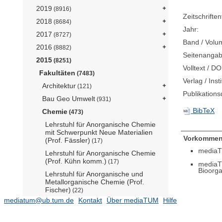
2019
(8916)
Zeitschriftent
2018
(8684)
Jahr:
2017
(8727)
Band / Volu
2016
(8882)
Seitenangab
2015
(8251)
Volltext / DO
Fakultäten
(7483)
Verlag / Insti
Architektur
(121)
Publikation
Bau Geo Umwelt
(931)
BibTeX
Chemie
(473)
Lehrstuhl für Anorganische Chemie
mit Schwerpunkt Neue Materialien
Vorkommen
(Prof. Fässler)
(17)
mediaT
Lehrstuhl für Anorganische Chemie
(Prof. Kühn komm.)
(17)
mediaT
Bioorga
Lehrstuhl für Anorganische und
Metallorganische Chemie (Prof.
Fischer)
(22)
mediatum@ub.tum.de
Kontakt
Über mediaTUM
Hilfe
Lehrstuhl für Bauchemie (Prof. Plank)
(14)