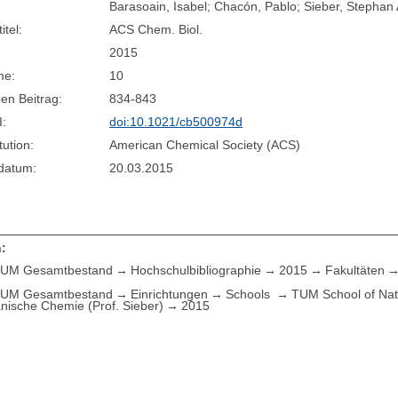
Barasoain, Isabel; Chacón, Pablo; Sieber, Stephan
itel:
ACS Chem. Biol.
2015
me:
10
en Beitrag:
834-843
I:
doi:10.1021/cb500974d
tution:
American Chemical Society (ACS)
sdatum:
20.03.2015
:
UM Gesamtbestand
Hochschulbibliographie
2015
Fakultäten
UM Gesamtbestand
Einrichtungen
Schools
TUM School of Nat
nische Chemie (Prof. Sieber)
2015