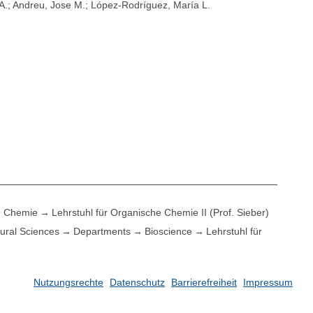
 A.; Andreu, Jose M.; López-Rodríguez, María L.
Chemie
Lehrstuhl für Organische Chemie II (Prof. Sieber)
ural Sciences
Departments
Bioscience
Lehrstuhl für
Nutzungsrechte
Datenschutz
Barrierefreiheit
Impressum