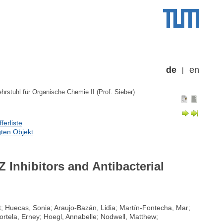
de
en
ehrstuhl für Organische Chemie II (Prof. Sieber)
erliste
ten Objekt
 Inhibitors and Antibacterial
rt; Huecas, Sonia; Araujo-Bazán, Lidia; Martín-Fontecha, Mar;
ortela, Erney; Hoegl, Annabelle; Nodwell, Matthew;