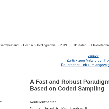
samtbestand
Hochschulbibliographie
2019
Fakultäten
Elektrotechn
Zurück
Zurück zum Anfang der Treff
Dauerhafter Link zum angezeig
A Fast and Robust Paradigm
Based on Coded Sampling
p:
Konferenzbeitrag
Ong, F ; Heckel, R ; Ramchandran, K