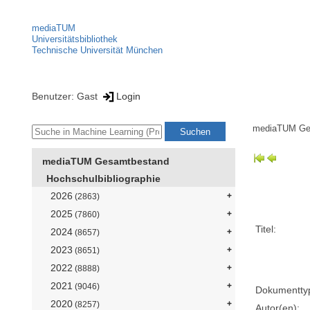
mediaTUM
Universitätsbibliothek
Technische Universität München
Benutzer: Gast
Login
mediaTUM Ge
mediaTUM Gesamtbestand
Hochschulbibliographie
2026
(2863)
2025
(7860)
Titel:
2024
(8657)
2023
(8651)
2022
(8888)
2021
(9046)
Dokumentty
2020
(8257)
Autor(en):