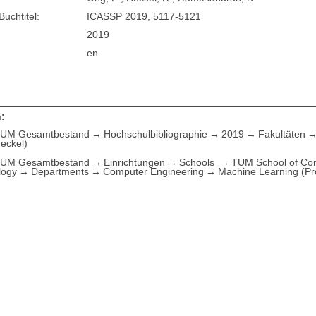
Buchtitel:
ICASSP 2019, 5117-5121
2019
en
:
UM Gesamtbestand
Hochschulbibliographie
2019
Fakultäten
Heckel)
UM Gesamtbestand
Einrichtungen
Schools
TUM School of Com
logy
Departments
Computer Engineering
Machine Learning (Pr