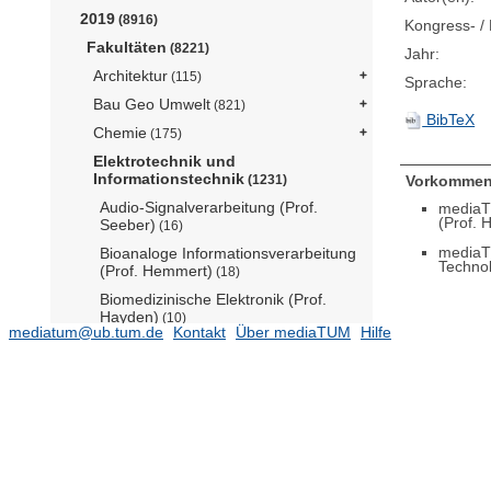
2019
(8916)
Kongress- / 
Fakultäten
(8221)
Jahr:
Architektur
(115)
Sprache:
Bau Geo Umwelt
(821)
BibTeX
Chemie
(175)
Elektrotechnik und
Informationstechnik
Vorkommen
(1231)
Audio-Signalverarbeitung (Prof.
mediaT
(Prof. 
Seeber)
(16)
mediaT
Bioanaloge Informationsverarbeitung
Techno
(Prof. Hemmert)
(18)
Biomedizinische Elektronik (Prof.
Hayden)
(10)
mediatum@ub.tum.de
Kontakt
Über mediaTUM
Hilfe
Coding for Communications and Data
Storage (Prof. Wachter-Zeh)
(57)
Computational Neuroengineering
(Prof. Macke)
(25)
Computational Photonics (Prof.
Jirauschek)
(36)
Datenverarbeitung (Prof. Diepold)
(15)