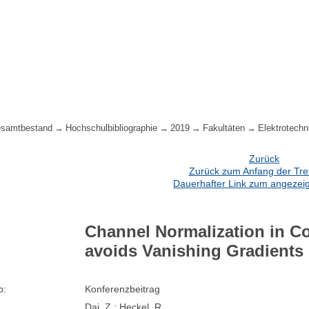
samtbestand
Hochschulbibliographie
2019
Fakultäten
Elektrotechn
Zurück
Zurück zum Anfang der Treff
Dauerhafter Link zum angezeig
Channel Normalization in C
avoids Vanishing Gradients
p:
Konferenzbeitrag
Dai, Z ; Heckel, R