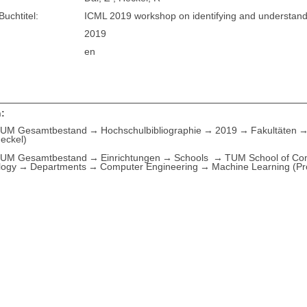
Buchtitel:
ICML 2019 workshop on identifying and understan
2019
en
:
UM Gesamtbestand
Hochschulbibliographie
2019
Fakultäten
Heckel)
UM Gesamtbestand
Einrichtungen
Schools
TUM School of Com
logy
Departments
Computer Engineering
Machine Learning (Pr