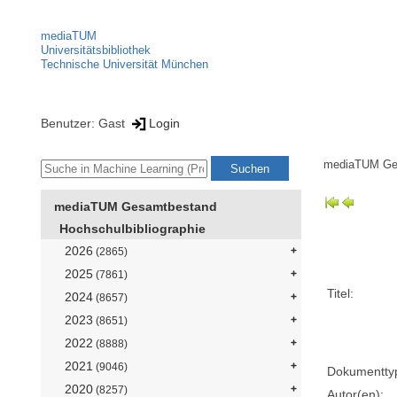
mediaTUM
Universitätsbibliothek
Technische Universität München
Benutzer: Gast
Login
mediaTUM Ge
mediaTUM Gesamtbestand
Hochschulbibliographie
2026
(2865)
2025
(7861)
Titel:
2024
(8657)
2023
(8651)
2022
(8888)
2021
(9046)
Dokumentty
2020
(8257)
Autor(en):