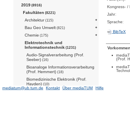
2019
(8916)
Kongress- / 
Fakultäten
(8221)
Jahr:
Architektur
(115)
Sprache:
Bau Geo Umwelt
(821)
BibTeX
Chemie
(175)
Elektrotechnik und
Informationstechnik
Vorkommen
(1231)
Audio-Signalverarbeitung (Prof.
mediaT
(Prof. 
Seeber)
(16)
mediaT
Bioanaloge Informationsverarbeitung
Techno
(Prof. Hemmert)
(18)
Biomedizinische Elektronik (Prof.
Hayden)
(10)
mediatum@ub.tum.de
Kontakt
Über mediaTUM
Hilfe
Coding for Communications and Data
Storage (Prof. Wachter-Zeh)
(57)
Computational Neuroengineering
(Prof. Macke)
(25)
Computational Photonics (Prof.
Jirauschek)
(36)
Datenverarbeitung (Prof. Diepold)
(15)