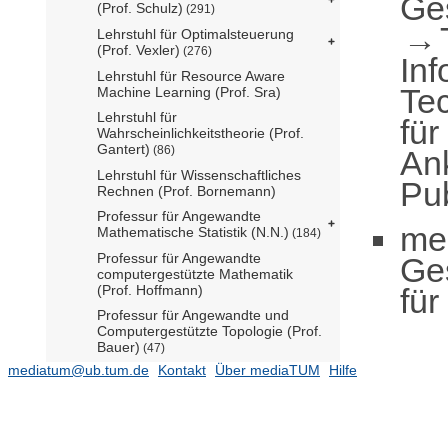
Ge
(Prof. Schulz)
(291)
Lehrstuhl für Optimalsteuerung
(Prof. Vexler)
(276)
Inf
Lehrstuhl für Resource Aware
Te
Machine Learning (Prof. Sra)
Lehrstuhl für
für
Wahrscheinlichkeitstheorie (Prof.
Gantert)
(86)
Ank
Lehrstuhl für Wissenschaftliches
Pub
Rechnen (Prof. Bornemann)
Professur für Angewandte
me
Mathematische Statistik (N.N.)
(184)
Professur für Angewandte
Ge
computergestützte Mathematik
für
(Prof. Hoffmann)
Professur für Angewandte und
Computergestützte Topologie (Prof.
Bauer)
(47)
mediatum@ub.tum.de
Kontakt
Über mediaTUM
Hilfe
Professur für Applied Algebra (Prof.
Weger)
Professur für Biostatistik (Prof.
Ankerst)
(197)