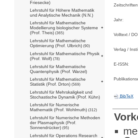
Friesecke)
Zeitschriftent
Lehrstuhl für Höhere Mathematik
und Analytische Mechanik (N.N.)
Jahr:
Lehrstuhl für Mathematische
Modellierung biologischer Systeme
(Prof. Theis)
(365)
Volltext / DO
Lehrstuhl für Mathematische
Optimierung (Prof. Ulbrich)
(90)
Verlag / Insti
Lehrstuhl für Mathematische Physik
(Prof. Wolf)
(78)
E-ISSN:
Lehrstuhl für Mathematische
Quantenphysik (Prof. Warzel)
Publikation
Lehrstuhl für Mathematische
Statistik (Prof. Drton)
(569)
Lehrstuhl für Mehrskaligkeit und
BibTeX
Stochastische Dynamik (Prof. Kühn)
Lehrstuhl für Numerische
Mathematik (Prof. Wohlmuth)
(312)
Vor
Lehrstuhl für Numerische Methoden
der Plasmaphysik (Prof.
me
Sonnendrücker)
(95)
Lehrstuhl für Operations Research