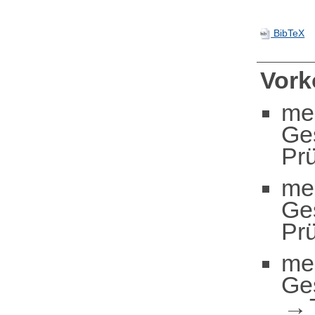
BibTeX
Vor
me
Ge
Pr
me
Ge
Pr
me
Ge