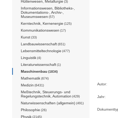
Hüttenwesen, Metallurgie
(3)
Informationswesen, Bibliotheks-,
Dokumentations-, Archiv-,
Museumswesen
(57)
Kerntechnik, Kernenergie
(125)
Kommunikationswesen
(17)
Kunst
(33)
Landbauwissenschaft
(651)
Lebensmitteltechnologie
(477)
Linguistik
(4)
Literaturwissenschaft
(1)
Maschinenbau
(1834)
Mathematik
(674)
Autor:
Medizin
(6431)
Meßtechnik, Steuerungs- und
Regelungstechnik, Automation
(429)
Jahr:
Naturwissenschaften (allgemein)
(491)
Dokumentty
Philosophie
(26)
Physik
(2145)