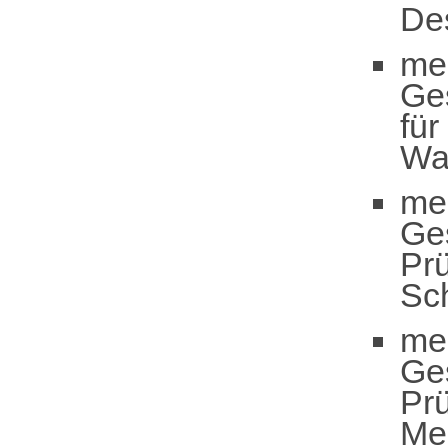
De
me
Ge
für
Wal
me
Ge
Pr
Sc
me
Ge
Pr
Me