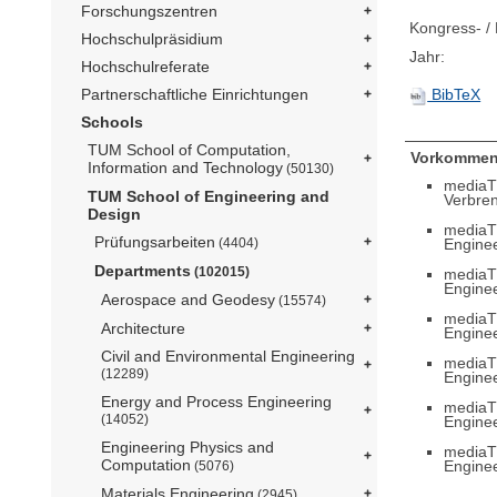
Forschungszentren
Kongress- / 
Hochschulpräsidium
Jahr:
Hochschulreferate
Partnerschaftliche Einrichtungen
BibTeX
Schools
TUM School of Computation,
Vorkommen
Information and Technology
(50130)
mediaT
TUM School of Engineering and
Verbren
Design
mediaT
Prüfungsarbeiten
Engine
(4404)
Departments
(102015)
mediaT
Engine
Aerospace and Geodesy
(15574)
mediaT
Architecture
Engine
Civil and Environmental Engineering
mediaT
(12289)
Engine
Energy and Process Engineering
mediaT
(14052)
Engine
Engineering Physics and
mediaT
Computation
Engine
(5076)
Materials Engineering
(2945)