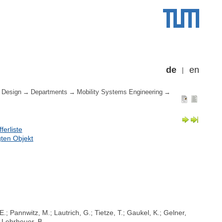
de
en
 Design
Departments
Mobility Systems Engineering
erliste
ten Objekt
; Pannwitz, M.; Lautrich, G.; Tietze, T.; Gaukel, K.; Gelner,
; Lehrheuer, B.