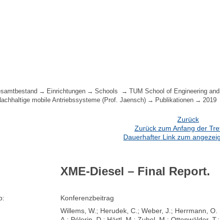
samtbestand
Einrichtungen
Schools
TUM School of Engineering and
 Nachhaltige mobile Antriebssysteme (Prof. Jaensch)
Publikationen
2019
Zurück
Zurück zum Anfang der Treff
Dauerhafter Link zum angezeig
XME-Diesel – Final Report.
p:
Konferenzbeitrag
Willems, W.; Herudek, C.; Weber, J.; Herrmann, O. E.
A.; Pélerin, D.; Härtl, M.; Zubel, M.; Ottenwälder, T.