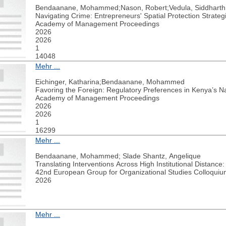
Bendaanane, Mohammed;Nason, Robert;Vedula, Siddhart
Navigating Crime: Entrepreneurs' Spatial Protection Strate
Academy of Management Proceedings
2026
2026
1
14048
Mehr ...
Eichinger, Katharina;Bendaanane, Mohammed
Favoring the Foreign: Regulatory Preferences in Kenya’s Nas
Academy of Management Proceedings
2026
2026
1
16299
Mehr ...
Bendaanane, Mohammed; Slade Shantz, Angelique
Translating Interventions Across High Institutional Distanc
42nd European Group for Organizational Studies Colloqui
2026
Mehr ...