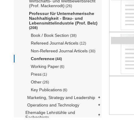
Wirtschafts- und Wettbewerbsrecht
(Prof. Mackenrodt)
(26)
Professur für Unternehmerische
Nachhaltigkeit - Brau- und
Lebensmittelindustrie (Prof. Belz)
(208)
Book / Book Section
(38)
Refereed Journal Articels
(12)
Non-Refereed Journal Articels
(30)
Conference
(44)
Working Paper
(6)
Press
(1)
Other
(26)
Key Publications
(6)
Marketing, Strategy and Leadership
Operations and Technology
Ehemalige Lehrstühle und
Fachgebiete
Fakultätsverwaltung
mediatum@ub.tum.de
Kontakt
Über mediaTUM
Hilfe
TUM School of Medicine and Health