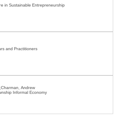
re in Sustainable Entrepreneurship
rs and Practitioners
t;Charman, Andrew
ownship Informal Economy
Nutzungsrechte
Datenschutz
Barrierefreiheit
Impressum