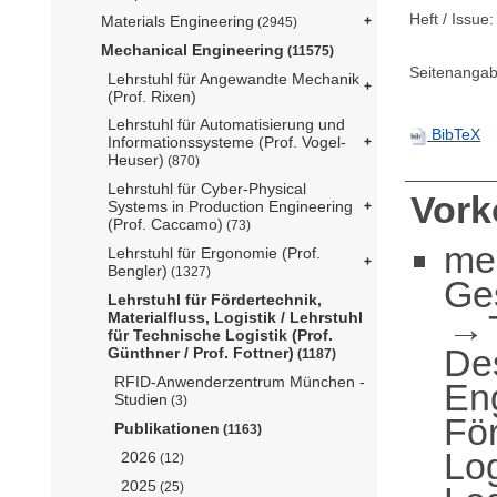
Heft / Issue:
Materials Engineering
(2945)
Mechanical Engineering
(11575)
Seitenangab
Lehrstuhl für Angewandte Mechanik
(Prof. Rixen)
Lehrstuhl für Automatisierung und
BibTeX
Informationssysteme (Prof. Vogel-
Heuser)
(870)
Lehrstuhl für Cyber-Physical
Vor
Systems in Production Engineering
(Prof. Caccamo)
(73)
me
Lehrstuhl für Ergonomie (Prof.
Bengler)
(1327)
Ge
Lehrstuhl für Fördertechnik,
Materialfluss, Logistik / Lehrstuhl
für Technische Logistik (Prof.
De
Günthner / Prof. Fottner)
(1187)
RFID-Anwenderzentrum München -
En
Studien
(3)
För
Publikationen
(1163)
Log
2026
(12)
2025
(25)