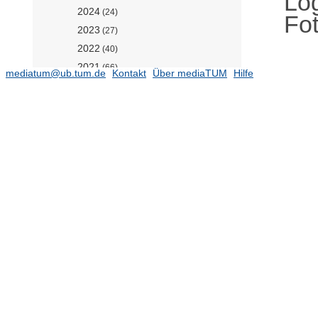
Log
2024
(24)
Fot
2023
(27)
2022
(40)
2021
(66)
mediatum@ub.tum.de
Kontakt
Über mediaTUM
Hilfe
2020
(51)
2019
(42)
2018
(40)
2014
(60)
2013
(42)
2012
(48)
2011
(72)
2010
(82)
2009
(56)
2008
(38)
2007
(52)
2006
(40)
2005
(23)