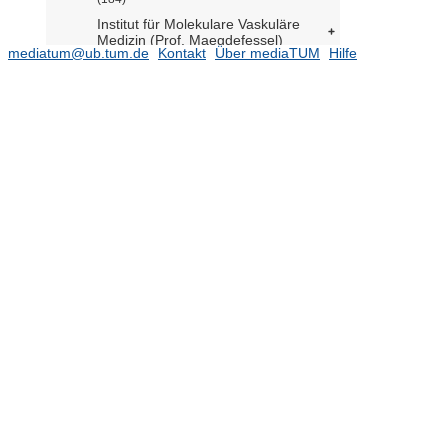
Institut für Molekulare Vaskuläre
Medizin (Prof. Maegdefessel)
mediatum@ub.tum.de
Kontakt
Über mediaTUM
Hilfe
Klinik für Anästhesiologie und
Intensivmedizin (Prof. Schneider)
(972)
Klinik für Chirurgie angeborener
Herzfehler und Kinderherzchirurgie
(DHM) (Prof. Hörer)
Klinik für Ernährungsmedizin (Prof.
Hauner)
(688)
Klinik und Poliklinik für
Augenheilkunde (Prof. Charbel Issa)
(459)
Klinik und Poliklinik für Chirurgie
(Prof. Friess)
(1779)
Klinik und Poliklinik für Dermatologie
und Allergologie (Prof. Biedermann)
(2411)
Klinik und Poliklinik für
Frauenheilkunde (Prof. Kiechle)
(1646)
2026
(8)