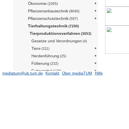
Ökonomie
(1055)
Pflanzenanbautechnik
(9040)
Pflanzenschutztechnik
(597)
Tierhaltungstechnik
(7200)
Tierproduktionsverfahren
(3053)
Gesetze und Verordnungen
(4)
Tiere
(311)
Herdenführung
(25)
Fütterung
(232)
Futtermittel
(170)
mediatum@ub.tum.de
Kontakt
Über mediaTUM
Hilfe
Gülle
(86)
Festmist
(65)
Gesundheitsmanagement
(21)
Precision Livestock Farming
(403)
Melken
(420)
Enthornung
Tierkennzeichnung
(13)