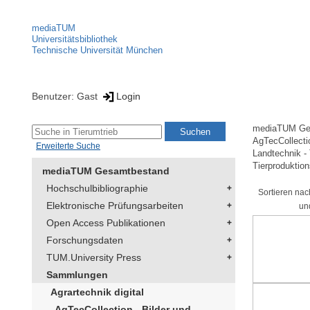
mediaTUM
Universitätsbibliothek
Technische Universität München
Benutzer: Gast
Login
mediaTUM Ge
AgTecCollectio
Erweiterte Suche
Landtechnik -
Tierproduktio
mediaTUM Gesamtbestand
Hochschulbibliographie
Sortieren nac
Elektronische Prüfungsarbeiten
un
Open Access Publikationen
Forschungsdaten
TUM.University Press
Sammlungen
Agrartechnik digital
AgTecCollection - Bilder und